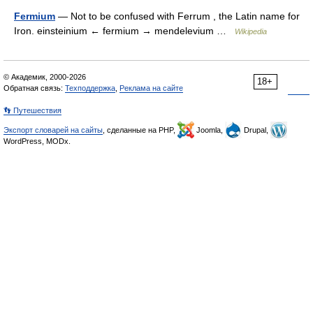
Fermium
— Not to be confused with Ferrum , the Latin name for
Iron. einsteinium ← fermium → mendelevium …
Wikipedia
© Академик, 2000-2026
18+
Обратная связь:
Техподдержка
,
Реклама на сайте
👣 Путешествия
Экспорт словарей на сайты
, сделанные на PHP,
Joomla,
Drupal,
WordPress, MODx.