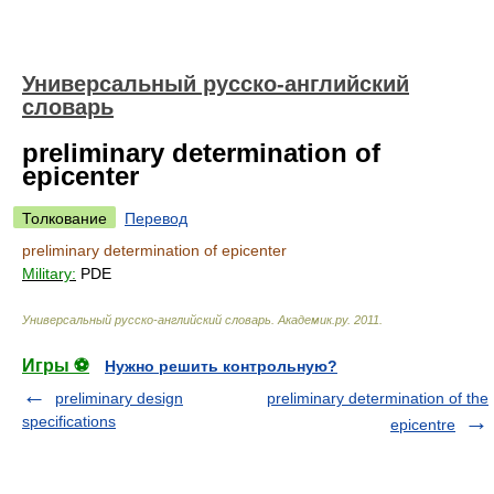
Универсальный русско-английский
словарь
preliminary determination of
epicenter
Толкование
Перевод
preliminary determination of epicenter
Military:
PDE
Универсальный русско-английский словарь
.
Академик.ру
.
2011
.
Игры ⚽
Нужно решить контрольную?
preliminary design
preliminary determination of the
specifications
epicentre